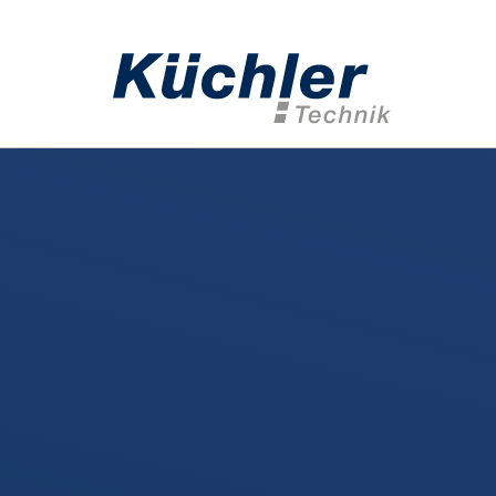
Home
Geote
Anker­techn
Injektions­t
Mess­­techn
Bohrwerk­z
Geothermie
Anwendung
Spezialtief