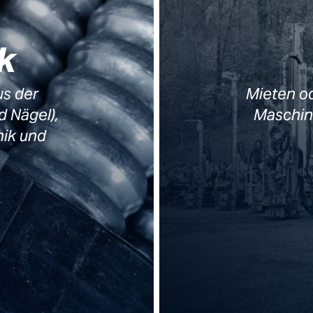
k
us der
Mieten od
d Nägel),
Maschin
nik und