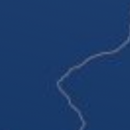
ungen
Geschichte
Galerie
Partner und
Schwesterfirmen der
Küchler Technik AG