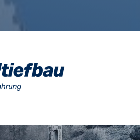
ltiefbau
ahrung