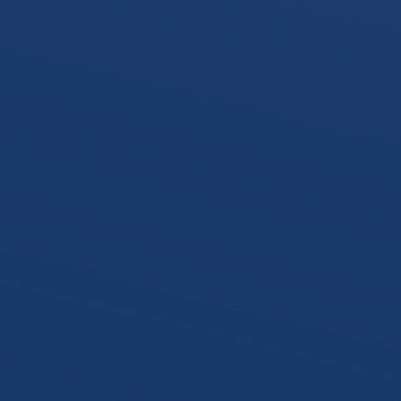
Pfahlprüf
Bohrwerk­zeuge
Zubehör