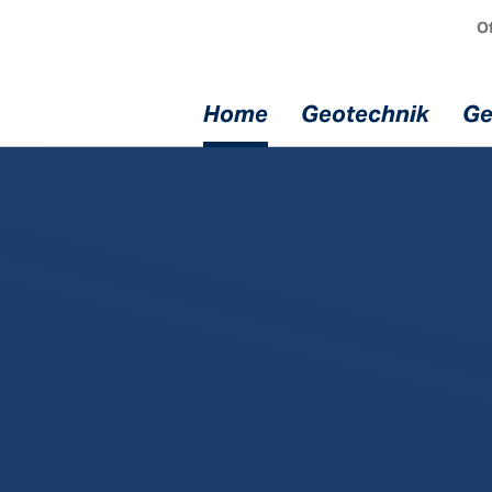
Of
Home
Geotechnik
Ge
chnik
Geräte
Serv
ik
Injektionsgeräte
Mietgerät
echnik
Bohrgeräte
Service / 
Comacchio
ik
Fachtagun
Dreh­bohr­geräte
Kunden­sc
euge
Comacchio
Beratung /
Bohrantriebe Eurodrill
Sonderlös
en im
Bohrlafetten
Anker- un
bau