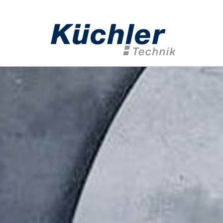
Home
Geote
Anker­techn
Injektions­t
Mess­­techn
Bohrwerk­z
Geothermie
Anwendung
Spezialtief