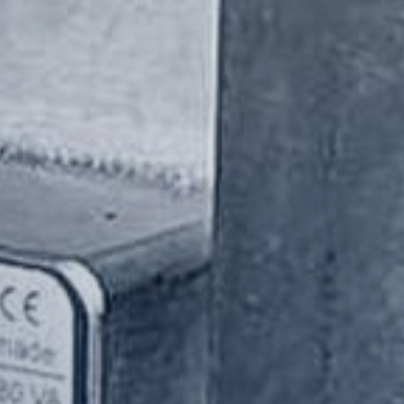
Pfahlprüf
Bohrwerk­zeuge
Zubehör