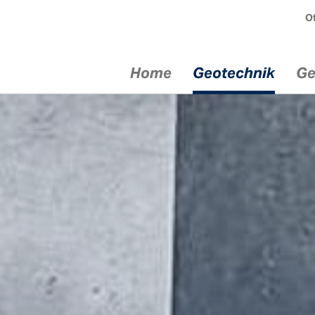
Of
Home
Geotechnik
Ge
chnik
Geräte
Serv
ik
Injektionsgeräte
Mietgerät
echnik
Bohrgeräte
Service / 
Comacchio
ik
Fachtagun
Dreh­bohr­geräte
Kunden­sc
euge
Comacchio
Beratung /
Bohrantriebe Eurodrill
Sonderlös
en im
Bohrlafetten
Anker- un
bau