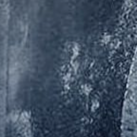
ungen
Geschichte
Galerie
Partner und
Schwesterfirmen der
Küchler Technik AG