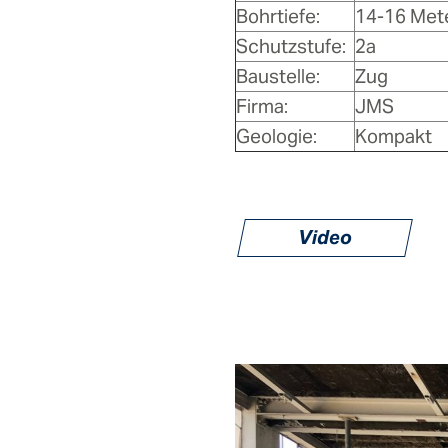
Bohrtiefe:
14-16 Met
Schutzstufe:
2a
Baustelle:
Zug
Firma:
JMS
Geologie:
Kompakt
Video