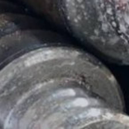
Pfahlprüf
Bohrwerk­zeuge
Zubehör