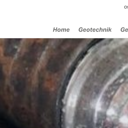
Of
Home
Geotechnik
Ge
chnik
Geräte
Serv
ik
Injektionsgeräte
Mietgerät
echnik
Bohrgeräte
Service / 
Comacchio
ik
Fachtagun
Dreh­bohr­geräte
Kunden­sc
euge
Comacchio
Beratung /
Bohrantriebe Eurodrill
Sonderlös
en im
Bohrlafetten
Anker- un
bau