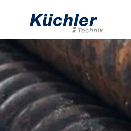
Home
Geote
Anker­techn
Injektions­t
Mess­­techn
Bohrwerk­z
Geothermie
Anwendung
Spezialtief