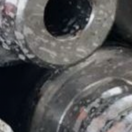
ungen
Geschichte
Galerie
Partner und
Schwesterfirmen der
Küchler Technik AG