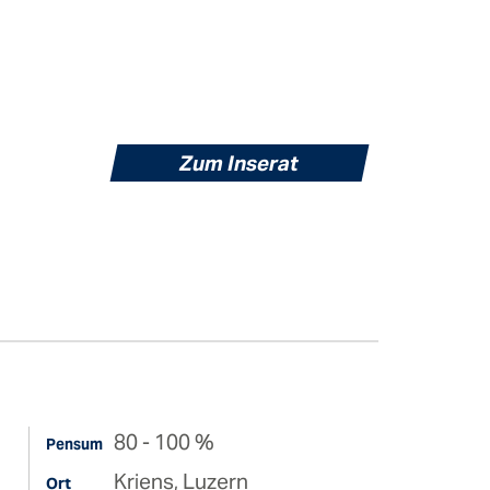
ungen
Geschichte
Galerie
Partner und
Schwesterfirmen der
Küchler Technik AG
Zum Inserat
80 - 100 %
Pensum
Kriens, Luzern
Ort