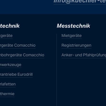
info@kuechle
r-t
technik
Messtechnik
tgeräte
Mietgeräte
rgeräte Comacchio
Registrierungen
h­bohr­geräte Comacchio
Anker- und Pfahlprüfun
rwerk­zeuge
antriebe Eurodrill
rlafetten
thermie