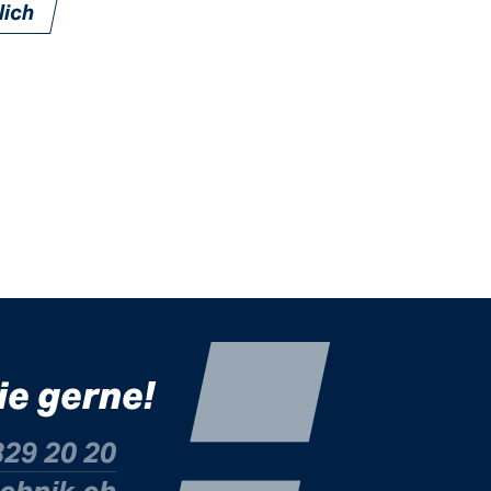
lich
ie gerne!
329 20 20