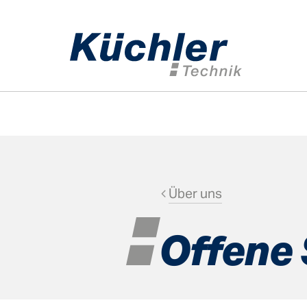
Home
Geote
Anker­techn
Über uns
Injektions­t
Mess­­techn
Offene 
Bohrwerk­z
Geothermie
Anwendung
Spezialtief