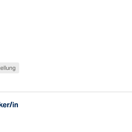
Pfahlprüf
Bohrwerk­zeuge
Zubehör
ellung
ker/in