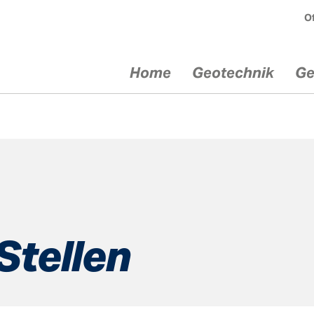
Of
Home
Geotechnik
Ge
chnik
Geräte
Serv
ik
Injektionsgeräte
Mietgerät
echnik
Bohrgeräte
Service / 
Comacchio
ik
Fachtagun
Stellen
Dreh­bohr­geräte
Kunden­sc
euge
Comacchio
Beratung /
Bohrantriebe Eurodrill
Sonderlös
en im
Bohrlafetten
Anker- un
bau