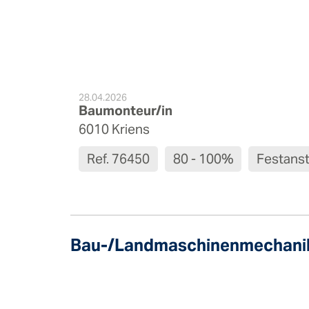
Zubehör
28.04.2026
Baumonteur/in
6010 Kriens
Ref. 76450
80 - 100%
Festanst
Bau-/Land­maschinen­mechani