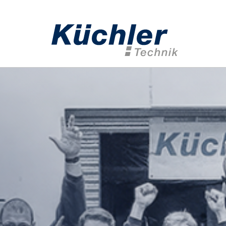
Home
Geote
Anker­techn
Injektions­t
Mess­­techn
Bohrwerk­z
Geothermie
Anwendung
Spezialtief