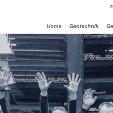
Of
Home
Geotechnik
Ge
chnik
Geräte
Serv
ik
Injektionsgeräte
Mietgerät
echnik
Bohrgeräte
Service / 
Comacchio
ik
Fachtagun
Dreh­bohr­geräte
Kunden­sc
euge
Comacchio
Beratung /
Bohrantriebe Eurodrill
Sonderlös
en im
Bohrlafetten
Anker- un
bau