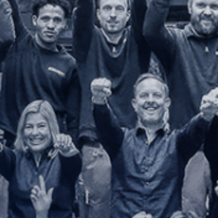
Pfahlprüf
Bohrwerk­zeuge
Zubehör