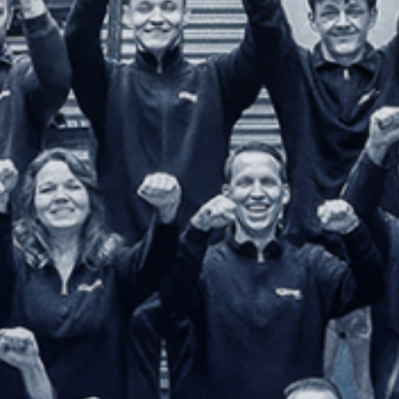
ungen
Geschichte
Galerie
Partner und
Schwesterfirmen der
Küchler Technik AG